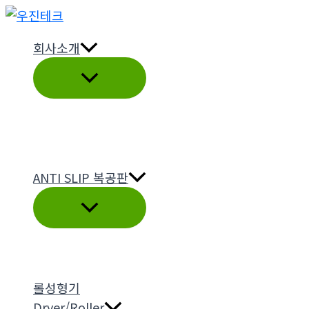
콘
텐
회사소개
츠
로
건
너
뛰
기
ANTI SLIP 복공판
롤성형기
Dryer/Roller