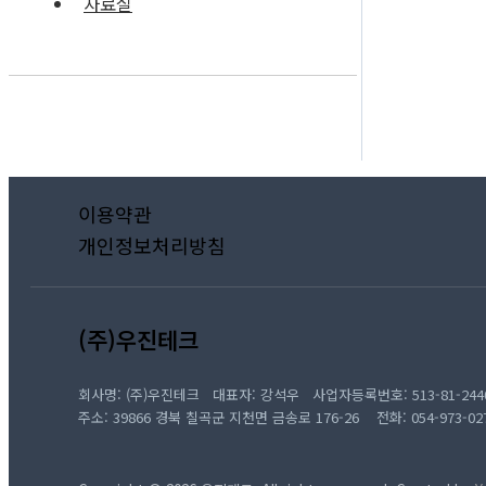
자료실
이용약관
개인정보처리방침
(주)우진테크
회사명: (주)우진테크 대표자: 강석우 사업자등록번호: 513-81-244
주소: 39866 경북 칠곡군 지천면 금송로 176-26 전화: 054-973-027