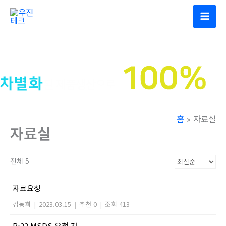
콘
텐
츠
로
건
너
뛰
기
홈
자료실
자료실
전체 5
자료요청
김동희
|
2023.03.15
|
추천 0
|
조회 413
R-22 MSDS 요청 건.