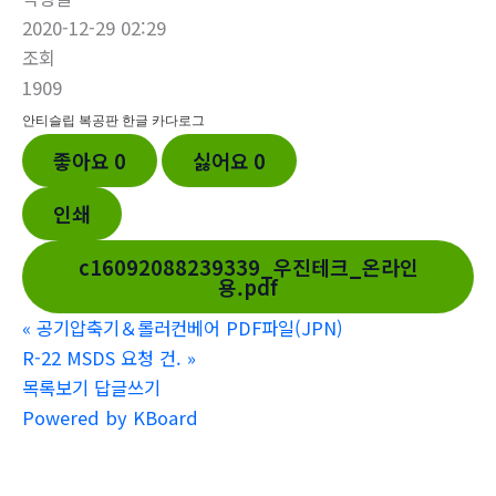
2020-12-29 02:29
조회
1909
안티슬립 복공판 한글 카다로그
좋아요
0
싫어요
0
인쇄
c16092088239339_우진테크_온라인
용.pdf
«
공기압축기＆롤러컨베어 PDF파일(JPN)
R-22 MSDS 요청 건.
»
목록보기
답글쓰기
Powered by KBoard