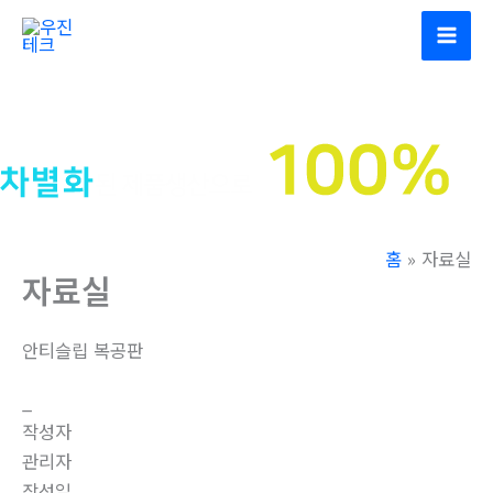
콘
텐
츠
로
건
너
뛰
기
홈
자료실
자료실
안티슬립 복공판
_
작성자
관리자
작성일