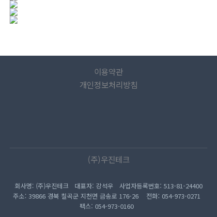
이용약관
개인정보처리방침
(주)우진테크
회사명: (주)우진테크 대표자: 강석우 사업자등록번호: 513-81-24400
주소: 39866 경북 칠곡군 지천면 금송로 176-26 전화: 054-973-0271
팩스: 054-973-0160