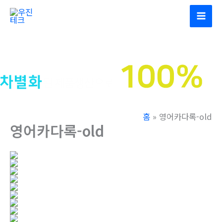
콘
텐
츠
로
건
너
뛰
기
홈
영어카다록-old
영어카다록-old